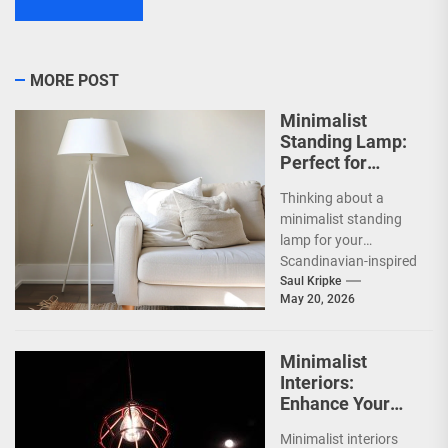
MORE POST
Minimalist
Standing Lamp:
Perfect for
Scandinavian
Thinking about a
Decor
minimalist standing
lamp for your
Scandinavian-inspired
home? You're onto
Saul Kripke
May 20, 2026
something great.
These lamps aren't
just sources of...
Minimalist
Interiors:
Enhance Your
Space with
Minimalist interiors
Bauhaus Olen