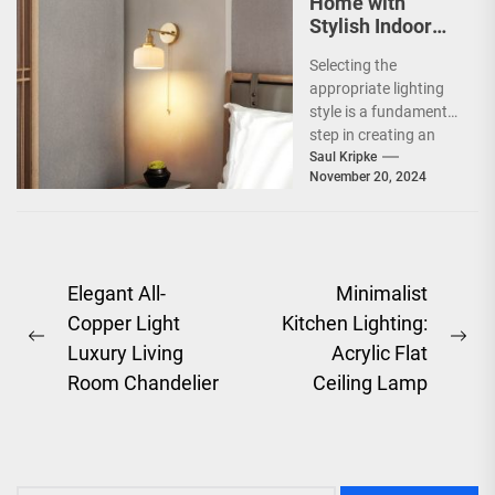
Home with
Stylish Indoor
Decoration
Selecting the
Lamps
appropriate lighting
style is a fundamental
step in creating an
inviting and functional
Saul Kripke
November 20, 2024
space. The style of
lighting...
Post
Elegant All-
Minimalist
Copper Light
Kitchen Lighting:
navigation
Previous
Ne
Luxury Living
Acrylic Flat
post:
pos
Room Chandelier
Ceiling Lamp