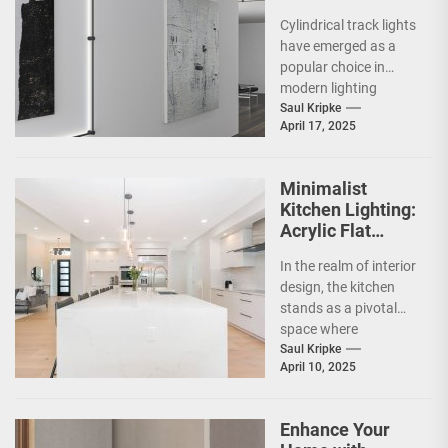
Showrooms
Cylindrical track lights
have emerged as a
popular choice in
modern lighting
design, particularly in
Saul Kripke
April 17, 2025
commercial spaces
such as
showrooms....
Minimalist
Kitchen Lighting:
Acrylic Flat
Ceiling Lamp
In the realm of interior
design, the kitchen
stands as a pivotal
space where
functionality meets
Saul Kripke
April 10, 2025
aesthetics. As the
heart...
Enhance Your